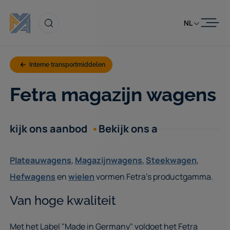
Skip to content
NL
Interne transportmiddelen
Fetra magazijn wagens
kijk ons aanbod
Bekijk ons aanbod
Bekijk 
Plateauwagens
,
Magazijnwagens
,
Steekwagen
,
Hefwagens
en
wielen
vormen Fetra's productgamma.
Van hoge kwaliteit
Met het Label "Made in Germany" voldoet het Fetra