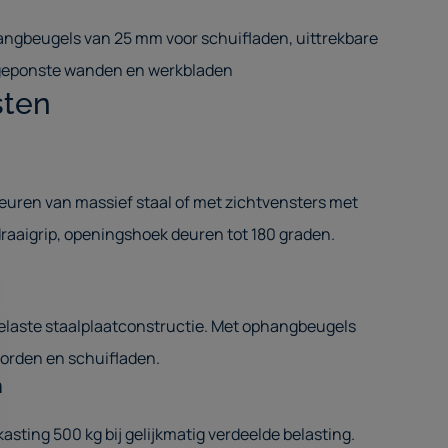
ngbeugels van 25 mm voor schuifladen, uittrekbare
 geponste wanden en werkbladen
sten
euren van massief staal of met zichtvensters met
draaigrip, openingshoek deuren tot 180 graden.
elaste staalplaatconstructie. Met ophangbeugels
orden en schuifladen.
n
ting 500 kg bij gelijkmatig verdeelde belasting.