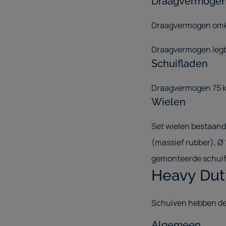
Draagvermoge
Draagvermogen omkas
Draagvermogen legbo
Schuifladen
Draagvermogen 75 k
Wielen
Set wielen bestaand
(massief rubber), Ø
gemonteerde schuif
Heavy Dut
Schuiven hebben dez
Algemeen