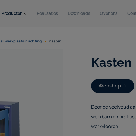
Producten
Realisaties
Downloads
Over ons
Con
ll werkplaatsinrichting
Kasten
Kasten
Webshop
Door de veelvoud a
werkbanken praktisc
werkvloeren.