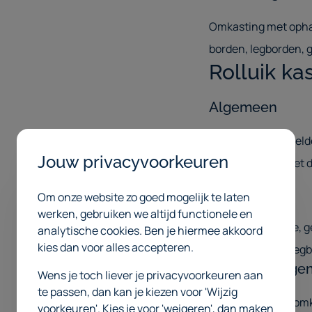
Omkasting met opha
borden, legborden,
Rolluik ka
Algemeen
Naar keuze vleugeld
Jouw privacyvoorkeuren
veiligheidsslot met 
Omkasting
Om onze website zo goed mogelijk te laten
werken, gebruiken we altijd functionele en
Als hoogwaardige, g
analytische cookies. Ben je hiermee akkoord
kies dan voor alles accepteren.
van 25 mm voor legb
Draagvermoge
Wens je toch liever je privacyvoorkeuren aan
te passen, dan kan je kiezen voor 'Wijzig
Draagvermogen omkas
voorkeuren'. Kies je voor 'weigeren', dan maken