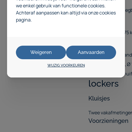
we enkel gebruik van functionele cookies.
Draagvermogen legbo
Achteraf aanpassen kan altijd via onze cookies
SChuifladen
pagina.
Draagvermogen 75 k
Wielen
Weigeren
Aanvaarden
Set wielen bestaand
(massief rubber), Ø
WIJZIG VOORKEUREN
gemonteerde schuif
lockers
Kluisjes
Twee vakafmetinge
Voorzieningen