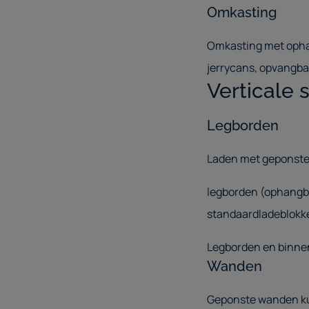
Omkasting
Omkasting met opha
jerrycans, opvangb
Verticale 
Legborden
Laden met geponste
legborden (ophangb
standaardladeblokk
Legborden en binnenk
Wanden
Geponste wanden ku