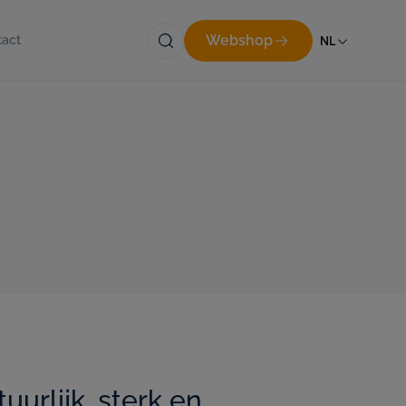
Webshop
NL
tact
uurlijk, sterk en