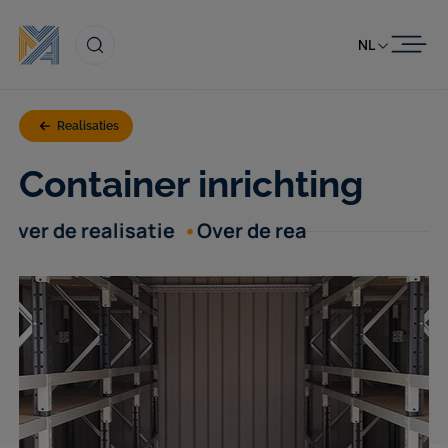
Skip to content
NL
Realisaties
Container inrichting
ver de realisatie
Over de realisatie
Over de