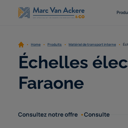
Passer au contenu
Produ
Home
Produits
Matériel de transport interne
Éch
Échelles élec
Faraone
Consultez notre offre
Consultez notre of