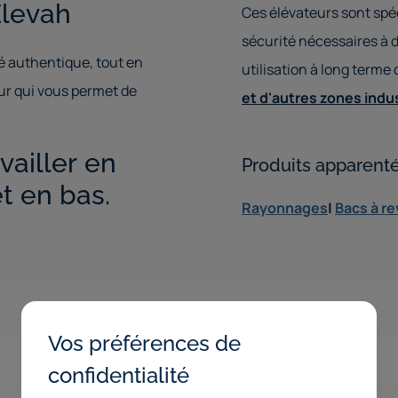
Elevah
Ces élévateurs sont spé
sécurité nécessaires à d
é authentique, tout en
utilisation à long terme
eur qui vous permet de
et d'autres zones indus
vailler en
Produits apparent
t en bas.
Rayonnages
|
Bacs à r
Vos préférences de
confidentialité