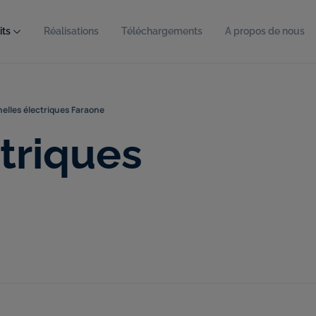
its
Réalisations
Téléchargements
A propos de nous
elles électriques Faraone
triques
fre
Consultez notre offre
Consultez notre 