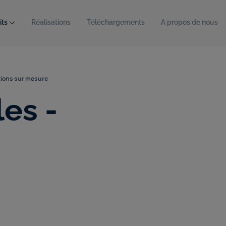
its
Réalisations
Téléchargements
A propos de nous
utions sur mesure
les -