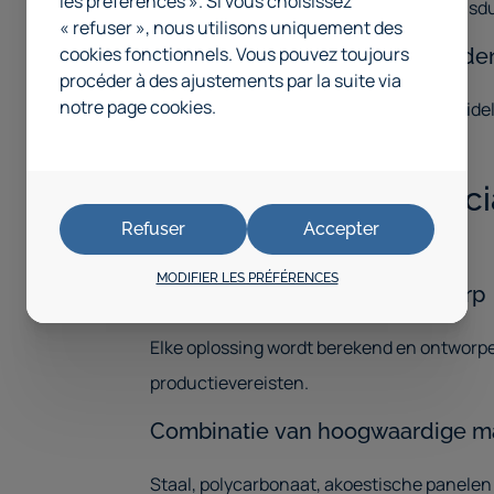
les préférences ». Si vous choisissez
onderhoudskosten en verlengt de levensduu
« refuser », nous utilisons uniquement des
cookies fonctionnels. Vous pouvez toujours
Logistieke zone-indelingswande
procéder à des ajustements par la suite via
notre page cookies.
Optimaliseer goederenstromen door duideli
efficiëntie en vermindert fouten.
Kenmerken van Specia
Refuser
Accepter
Oplossingen
MODIFIER LES PRÉFÉRENCES
Technisch onderbouwd ontwerp
Elke oplossing wordt berekend en ontworpen
productievereisten.
Combinatie van hoogwaardige ma
Staal, polycarbonaat, akoestische panel