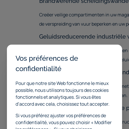
Brandwerende scheidingswande
Creëer veilige compartimenten in uw maga
de verspreiding van vuur beperken en uw 
Geluidsreducerende industriële
Verminder lawaai in productieomgevingen 
Vos préférences de
oplossingen die afgestemd zijn op uw gelu
confidentialité
Transparante polycarbonaatwan
Pour que notre site Web fonctionne le mieux
Combineer lichtinval en zichtbaarheid met 
possible, nous utilisons toujours des cookies
veiligheid en overzicht hand in hand gaan.
fonctionnels et analytiques. Si vous êtes
d’accord avec cela, choisissez tout accepter.
Slagvaste en impactbestendige 
Si vous préférez ajuster vos préférences de
Bescherm uw infrastructuur tegen heftruc
confidentialité, vous pouvez choisir « Modifier