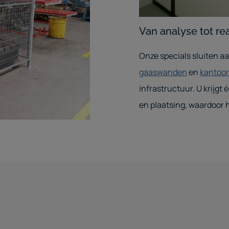
Van analyse tot re
Onze specials sluiten 
gaaswanden
en
kantoo
infrastructuur. U krijgt
en plaatsing, waardoor h