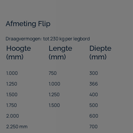
Hauteur
Longueur
Profondeur
Afmeting Flip
(mm)
(mm)
(mm)
Draagvermogen: tot 230 kg per legbord
1.000
750
300
Hoogte
Lengte
Diepte
1.250
1.000
366
(mm)
(mm)
(mm)
1.500
1.250
400
1.000
750
300
1.750
1.500
500
1.250
1.000
366
2.000
600
1.500
1.250
400
2,250 mm
700
1.750
1.500
500
2.500
2.000
600
2.750
2.250 mm
700
3.000