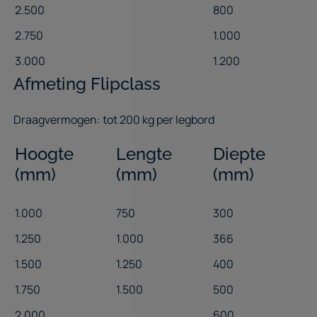
Couleurs RAL disponibles (+5%)
2.500
800
2.750
1.000
standard
3.000
1.200
Afmeting Flipclass
Draagvermogen: tot 200 kg per legbord
Hoogte
Lengte
Diepte
(mm)
(mm)
(mm)
1.000
750
300
1.250
1.000
366
1.500
1.250
400
1.750
1.500
500
2.000
600