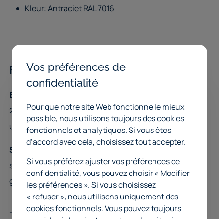
Tableaux en panneaux durs naturels.
Kleur: Antraciet RAL 7016
Tableaux blancs double face blancs.
Accessoires :
Pieds en plastique.
Vos préférences de
Flip legborden:
Plaques de pied en métal 80 x 50 x 3 mm,
confidentialité
Buislegbord:
Compleet geheel van gelast buisprofiel
galvanisées.
Pour que notre site Web fonctionne le mieux
20x20 mm. voorzien van 4 gelaste klampen aan
Entretoise profonde pour le renforcement.
possible, nous utilisons toujours des cookies
uiteinden.
fonctionnels et analytiques. Si vous êtes
d’accord avec cela, choisissez tout accepter.
Dimensions de Flip
Staalplaatlegbord:
Geplooide staalplaat, gelast op een
Si vous préférez ajuster vos préférences de
structuur van buisprofiel 20x20 mm. voorzien van 4
confidentialité, vous pouvez choisir « Modifier
Capacité de charge : jusqu'à 230 kg par tablette
gelaste klampen aan de uiteinden.
les préférences ». Si vous choisissez
« refuser », nous utilisons uniquement des
- Voor de opslag van kleine dozen.
Hauteur
Longueur
Profondeur
cookies fonctionnels. Vous pouvez toujours
- Afwerking: epoxy-poeder coating