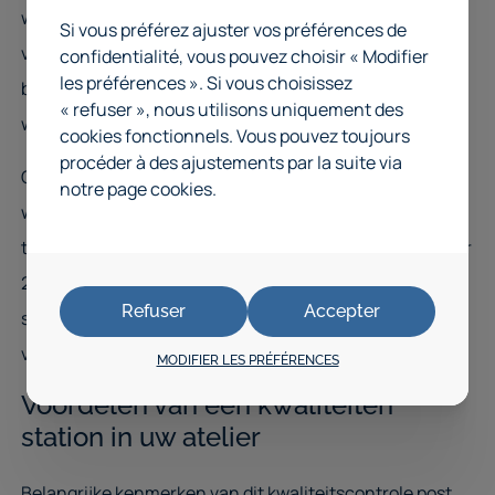
waarde: bedrijven kopen geen kast, maar een
Si vous préférez ajuster vos préférences de
verbeterde kwaliteitszone. Een centraal werkstation
confidentialité, vous pouvez choisir « Modifier
les préférences ». Si vous choisissez
beperkt fouten, verkort zoektijd en beschermt
« refuser », nous utilisons uniquement des
waardevolle apparatuur.
cookies fonctionnels. Vous pouvez toujours
procéder à des ajustements par la suite via
Optioneel kan een 2-weg hubwagen- of staplersokkel
notre page cookies.
worden toegevoegd, waardoor het station eenvoudiger
te verplaatsen is en de totale hoogte stijgt van 2140 naar
2240 mm. Accessoires zoals een sleufbodem en
Refuser
Accepter
scheidingswanden maken de inrichting nog specifieker
voor kleine onderdelen, meetmiddelen of dossiers.
MODIFIER LES PRÉFÉRENCES
Voordelen van een kwaliteiten
station in uw atelier
Belangrijke kenmerken van dit kwaliteitscontrole post