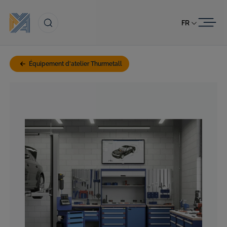
Passer au contenu
FR
Équipement d'atelier Thurmetall