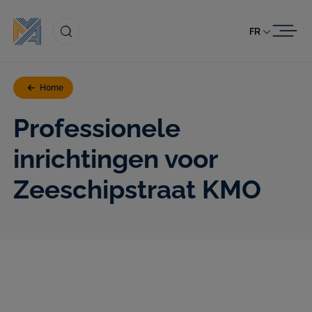
Passer au contenu
FR
Home
Professionele
inrichtingen voor
Zeeschipstraat KMO