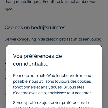
draagarmstellingen... Er ontbreekt in het aanbod van
MVA.
Cabines en bedrijfsruimtes
De werkomgeving in de zeeschipstraat units eenvoudig
schikken naar uw zin. Van Hoyez wanden tot cabines en
industriële gaaswanden. Bij ons kan u terecht voor een
Vos préférences de
uitwerking op maat van uw unit. Kantoorruimtes maken
confidentialité
met Hoyez wanden? Liever iets dat makkelijker
Pour que notre site Web fonctionne le mieux
verplaatsbaar is?
Kijk even naar onze cabines voor
possible, nous utilisons toujours des cookies
meer info
. Machines die reglementair beveiligd moeten
fonctionnels et analytiques. Si vous êtes
d’accord avec cela, choisissez tout accepter.
worden met gaaswanden? Geen probleem want ook
daarvoor kan u bij ons terecht!
Si vous préférez ajuster vos préférences de